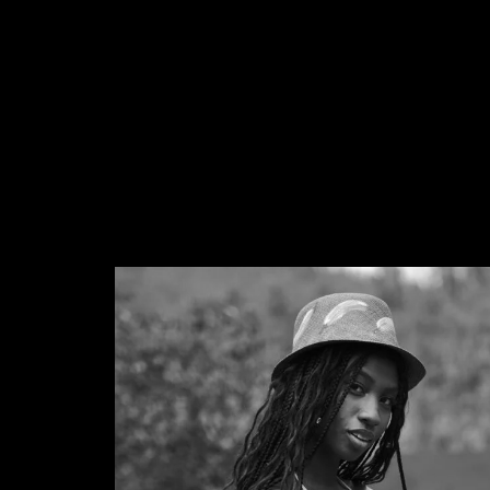
Con la participación de Diseñadores como:
» Capraia «
» Liz Cárdena «
» Kaffaera «
» Cintia Mosquera
«