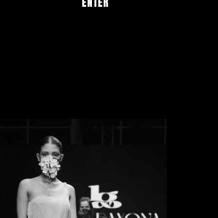
ENTER
Con la participación de Diseñadores como:
» Nina Smith «
» Gustavo Moscoso «
» Stephanie Ruíz «
» Agatha Ruíz de la Prada «