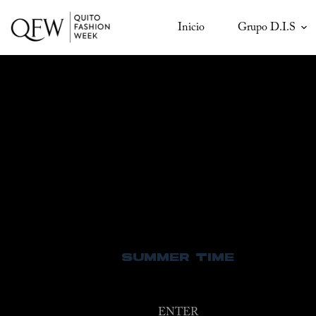
Saltar
al
Inicio
Grupo D.I.S
contenido
SUMMER TIME
ENTER