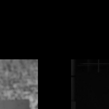
Con la participación de Diseñadores como:
» Giovanni Lo Prestti «
» Bleu Cour «
» Nino Touma / Fashion Academy «
» Emilio Astudillo «