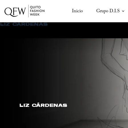
Saltar
al
Inicio
Grupo D.I.S
contenido
LIZ CÁRDENAS
LIZ CÁRDENAS