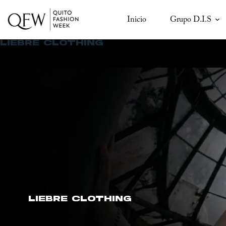
Saltar
al
Inicio
Grupo D.I.S
contenido
LIEBRE CLOTHING
LIEBRE CLOTHING