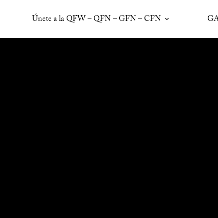
Únete a la QFW – QFN – GFN – CFN
GA
Carrito